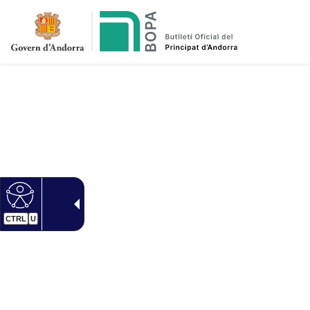
CTRL
U