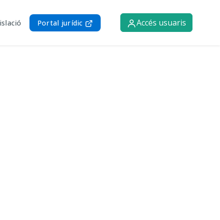
Accés usuaris
islació
Portal jurídic