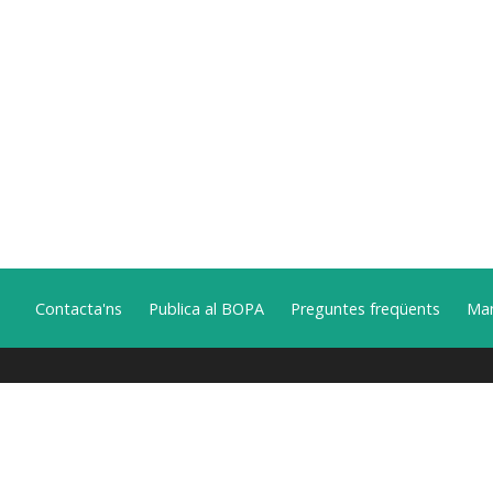
Contacta'ns
Publica al BOPA
Preguntes freqüents
Man