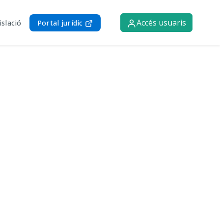
Accés usuaris
islació
Portal jurídic