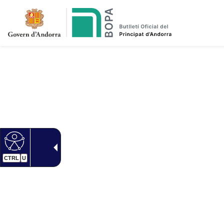
CTRL
U