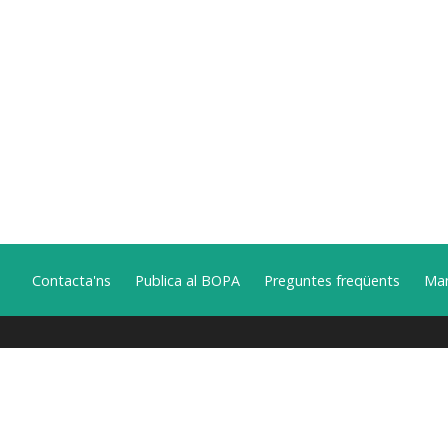
Contacta'ns
Publica al BOPA
Preguntes freqüents
Man