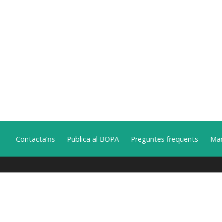
Contacta'ns
Publica al BOPA
Preguntes freqüents
Man