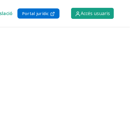
slació
Accés usuaris
Portal jurídic