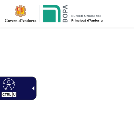
CTRL
U